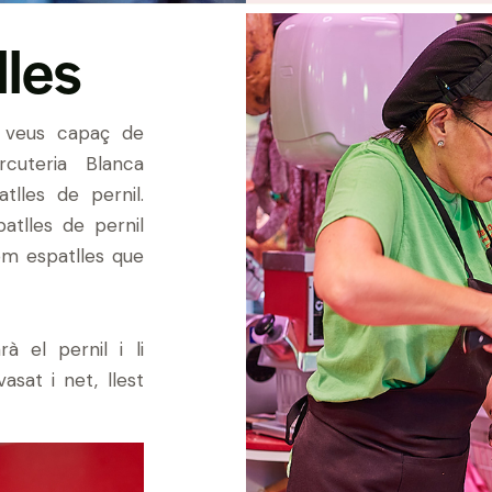
lles
t veus capaç de
rcuteria Blanca
atlles de pernil.
atlles de pernil
om espatlles que
à el pernil i li
asat i net, llest