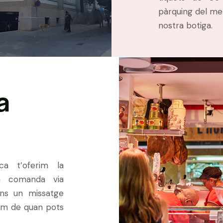
pàrquing del me
nostra botiga.
a
ca t’oferim la
eva comanda via
’ns un missatge
em de quan pots