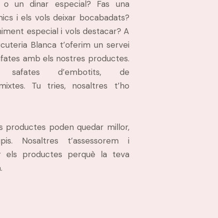
 o un dinar especial? Fas una
cs i els vols deixar bocabadats?
iment especial i vols destacar? A
cuteria Blanca t’oferim un servei
afates amb els nostres productes.
safates d’embotits, de
ixtes. Tu tries, nosaltres t’ho
ns productes poden quedar millor,
is. Nosaltres t’assessorem i
ar els productes perquè la teva
.