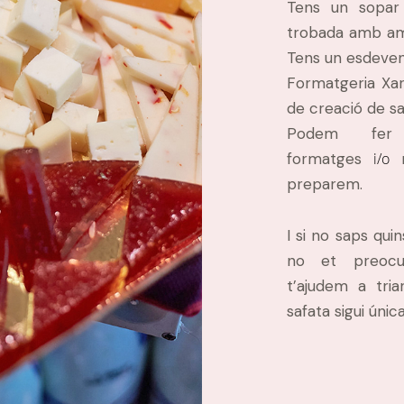
Tens un sopar
trobada amb ami
Tens un esdeven
Formatgeria Xar
de creació de s
Podem fer 
formatges
i/o
m
preparem.
I si no saps qui
no et preocup
t’ajudem a tri
safata sigui única