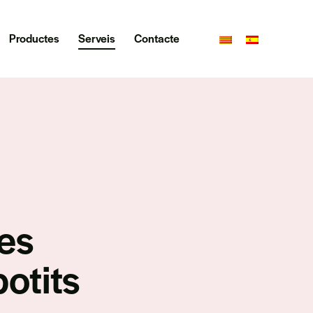
Productes
Serveis
Contacte
es
otits