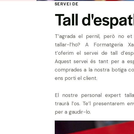
SERVEI DE
Tall d'espat
T’agrada el pernil, però no e
tallar-l’ho? A Formatgeria Xa
t’oferim el servei de tall d’esp
Aquest servei és tant per a esp
comprades a la nostra botiga c
ens porti el client.
El nostre personal expert tallar
traurà l’os. Te’l presentarem env
per a gaudir-lo.